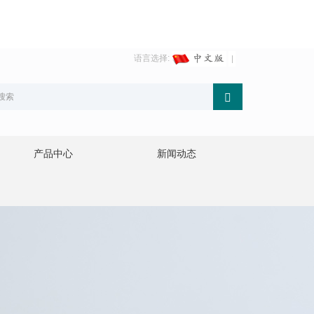
语言选择:
产品中心
新闻动态