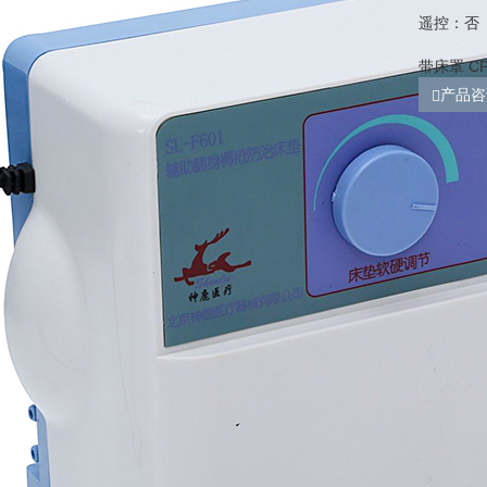
遥控：否
带床罩 C
产品咨