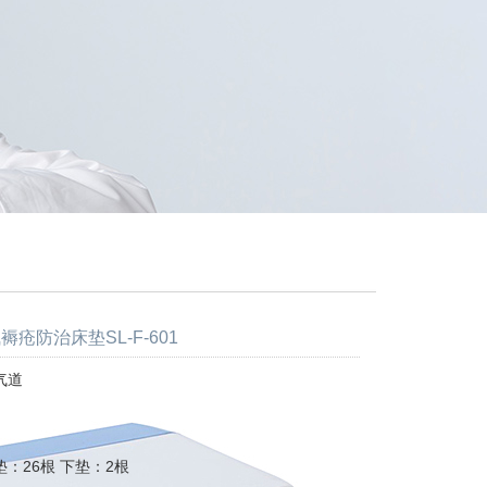
褥疮防治床垫SL-F-601
气道
：26根 下垫：2根