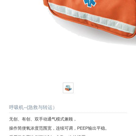
呼吸机--(急救与转运）
无创、有创、双手动通气模式兼顾，
操作简便氧浓度范围宽，连续可调，PEEP输出平稳。