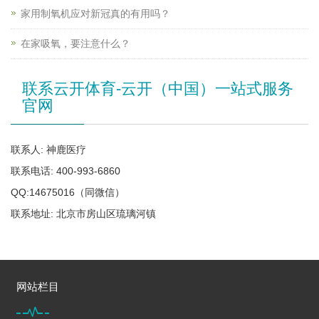
家用制氧机应对新冠真的有用吗？
在家吸氧，要注意什么？
联系云开体育-云开（中国）一站式服务
官网
联系人: 神鹿医疗
联系电话: 400-993-6860
QQ:14675016（同微信）
联系地址: 北京市房山区琉璃河镇
网站栏目