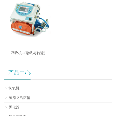
呼吸机--(急救与转运）
产品中心
制氧机
褥疮防治床垫
雾化器