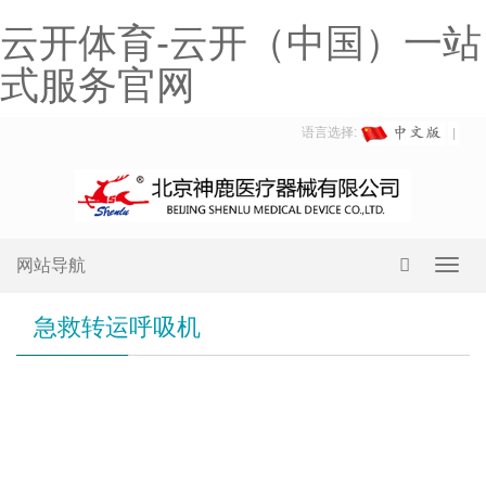
云开体育-云开（中国）一站
式服务官网
语言选择:
网站导航
Toggl
navig
急救转运呼吸机